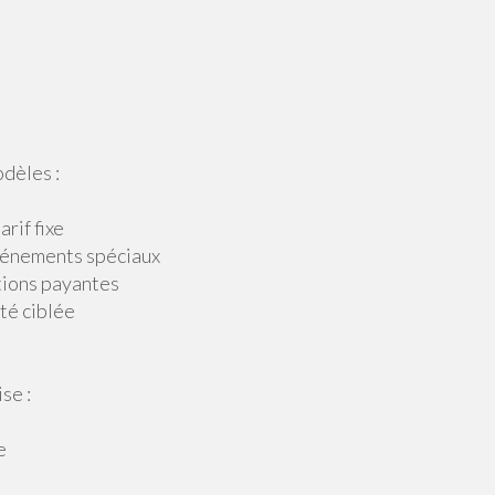
dèles :
rif fixe
événements spéciaux
tions payantes
ité ciblée
se :
e