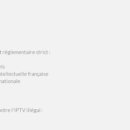
réglementaire strict :
els
ntellectuelle française
 nationale
ntre l'IPTV illégal :