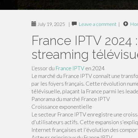
July 19, 2025
|
Leave a comment
|
Ho
France IPTV 2024 :
streaming télévisu
L'essor du
France IPTV
en 2024
Le marché du France IPTV connaît une transf
par les foyers français. Cette révolution nu
télévisuelle, plaçant la France parmi les lea
Panorama du marché France IPTV
Croissance exponentielle
Le secteur France IPTV enregistre une croiss
d'utilisateurs actifs. Cette expansion s'expli
Internet françaises et l'évolution des comp
Acteurs principaux du France IPTV