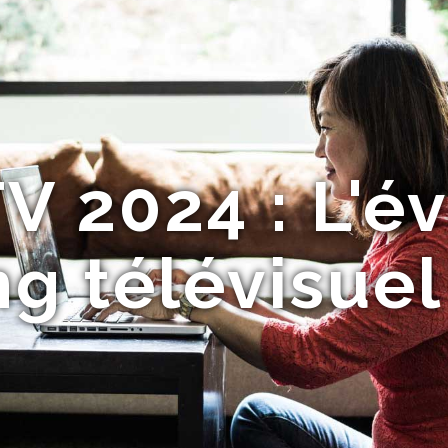
V 2024 : L'é
g télévisuel