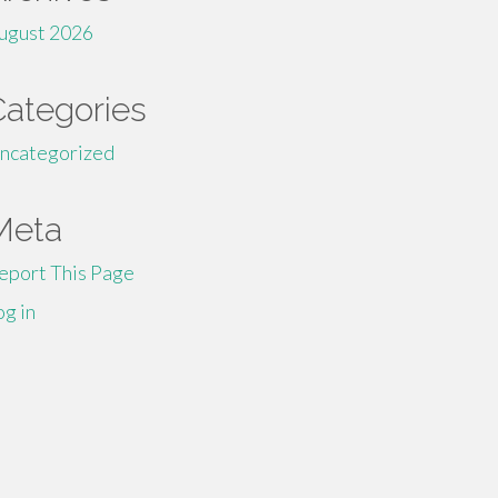
ugust 2026
Categories
ncategorized
Meta
eport This Page
og in