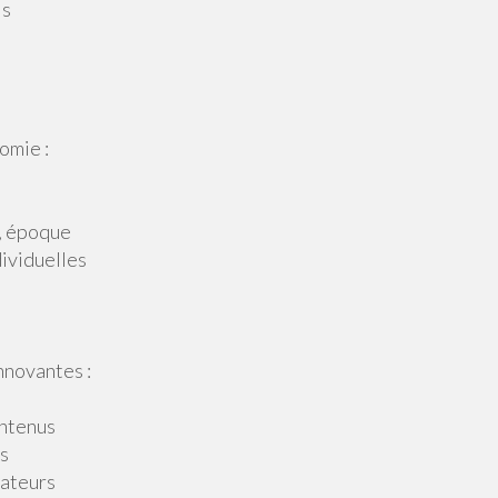
is
omie :
e, époque
dividuelles
nnovantes :
ontenus
ls
sateurs