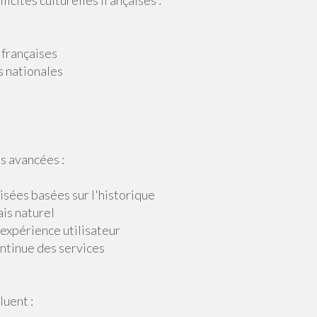
icités culturelles françaises :
françaises
 nationales
s avancées :
sées basées sur l'historique
is naturel
expérience utilisateur
ntinue des services
uent :