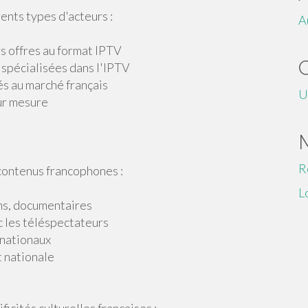
nts types d'acteurs :
A
rs offres au format IPTV
 spécialisées dans l'IPTV
és au marché français
U
sur mesure
R
 contenus francophones :
L
lms, documentaires
c les téléspectateurs
 nationaux
t nationale