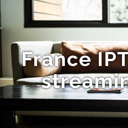
France IPT
streamin