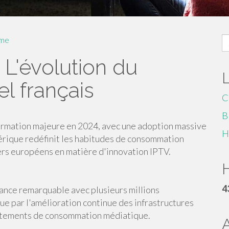
S
me
fo
 L'évolution du
el français
C
B
ormation majeure en 2024, avec une adoption massive
H
mérique redéfinit les habitudes de consommation
ders européens en matière d'innovation IPTV.
H
4
ance remarquable avec plusieurs millions
que par l'amélioration continue des infrastructures
ortements de consommation médiatique.