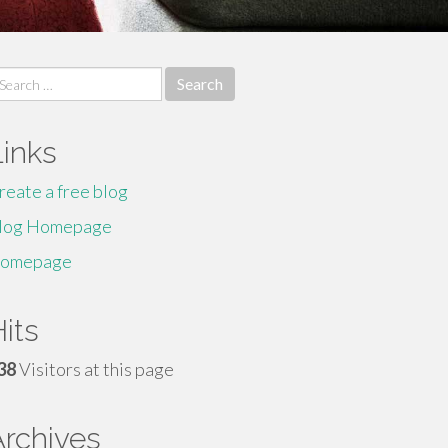
earch
r:
Links
reate a free blog
log Homepage
omepage
its
38
Visitors at this page
Archives